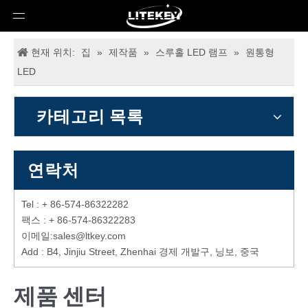
현재 위치:
집
»
제작품
»
스루홀 LED 램프
»
원통형
LED
카테고리 목록
연락처
Tel : + 86-574-86322282
팩스 : + 86-574-86322283
이메일:
sales@ltkey.com
Add : B4, Jinjiu Street, Zhenhai 경제 개발구, 닝보, 중국
제품 센터