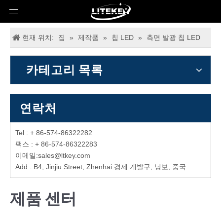
현재 위치:
집
»
제작품
»
칩 LED
»
측면 발광 칩 LED
카테고리 목록
연락처
Tel : + 86-574-86322282
팩스 : + 86-574-86322283
이메일:
sales@ltkey.com
Add : B4, Jinjiu Street, Zhenhai 경제 개발구, 닝보, 중국
제품 센터