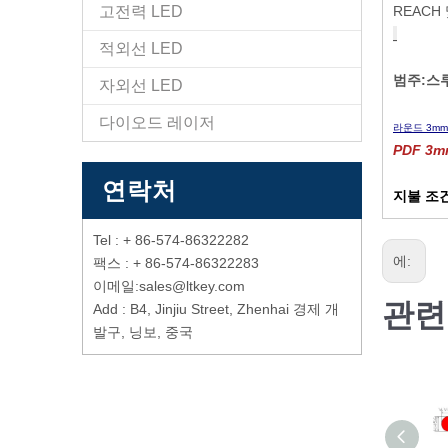
고전력 LED
REACH
적외선 LED
범주:
스루
자외선 LED
다이오드 레이저
라운드 3mm
PDF 3
연락처
지불 조건
Tel : + 86-574-86322282
에:
팩스 : + 86-574-86322283
이메일:
sales@ltkey.com
관련
Add : B4, Jinjiu Street, Zhenhai 경제 개
발구, 닝보, 중국