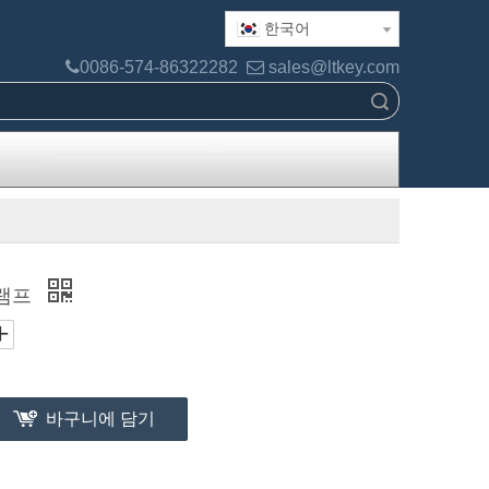
한국어

0086-574-86322282

sales@ltkey.com
검색
 램프
바구니에 담기