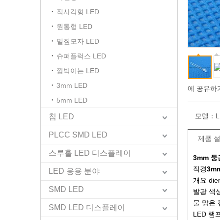
직사각형 LED
원통형 LED
밀짚모자 LED
슈퍼플럭스 LED
깜박이는 LED
3mm LED
에 공유하
5mm LED
모델：
L
칩 LED
PLCC SMD LED
제품 
스루홀 LED 디스플레이
3mm 둥
직경
3m
LED 응용 분야
개요 diem
SMD LED
발광 색상
물 맑은 
SMD LED 디스플레이
LED 램프